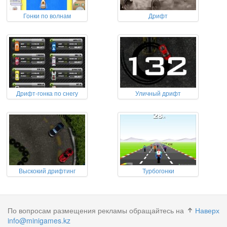
Гонки по волнам
Дрифт
Дрифт-гонка по снегу
Уличный дрифт
Выскокий дрифтинг
Турбогонки
По вопросам размещения рекламы обращайтесь на
Наверх
info@minigames.kz