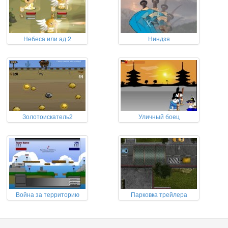
Небеса или ад 2
Ниндзя
Золотоискатель2
Уличный боец
Война за территорию
Парковка трейлера