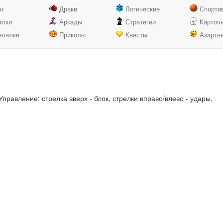
ки
Драки
Логические
Спорти
алки
Аркады
Стратегии
Карточ
елялки
Приколы
Квесты
Азартн
равление: стрелка вверх - блок, стрелки вправо/влево - удары.