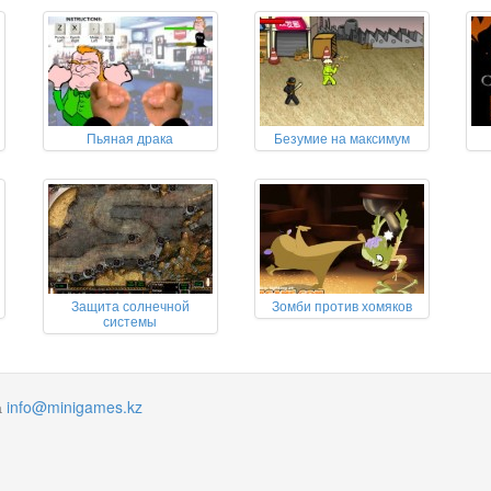
Пьяная драка
Безумие на максимум
Защита солнечной
Зомби против хомяков
системы
а
info@minigames.kz