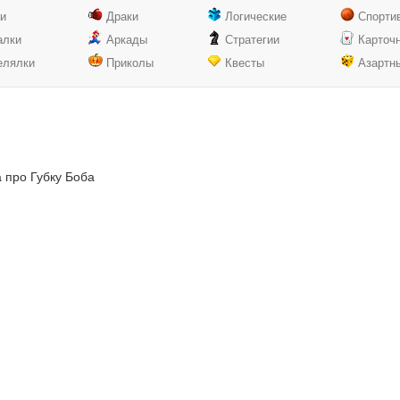
ки
Драки
Логические
Спорти
алки
Аркады
Стратегии
Карточ
елялки
Приколы
Квесты
Азартн
 про Губку Боба