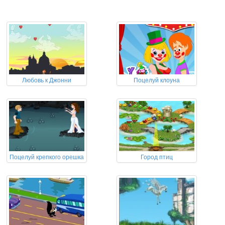
Любовь к Джонни
Поцелуй клоуна
Поцелуй крепкого орешка
Город птиц