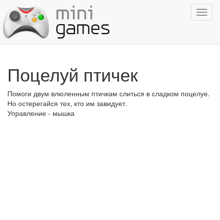
Показ
навиг
Поцелуй птичек
Помоги двум влюленным птичкам слиться в сладком поцелуе.
Но остерегайся тех, кто им завидует.
Управление - мышка