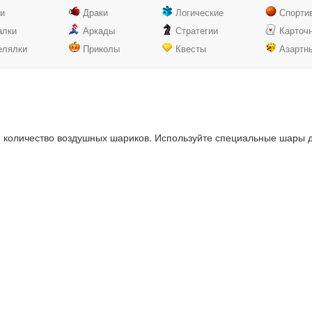
ки
Драки
Логические
Спорти
алки
Аркады
Стратегии
Карточ
елялки
Приколы
Квесты
Азартн
количество воздушных шариков. Используйте специальные шары дл