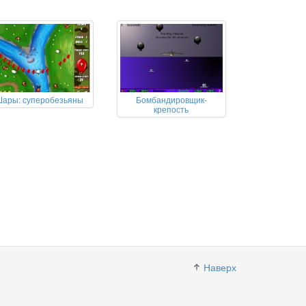
ары: суперобезьяны
Бомбандировщик-
крепость
Наверх