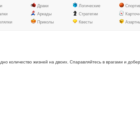
ки
Драки
Логические
Спорти
алки
Аркады
Стратегии
Карточ
елялки
Приколы
Квесты
Азартн
одно количество жизней на двоих. Спаравляйтесь в врагами и добери