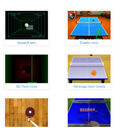
Кривой мяч
Бомбо-понг
3D Пинг-понг
Легенда пинг-понга