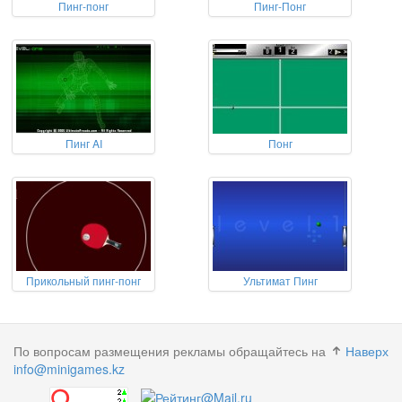
Пинг-понг
Пинг-Понг
Пинг AI
Понг
Прикольный пинг-понг
Ультимат Пинг
По вопросам размещения рекламы обращайтесь на
Наверх
info@minigames.kz