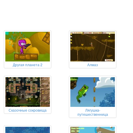
Другая планета 2
Алмаз
Сказочные сокровища
Лягушка-
путешественница