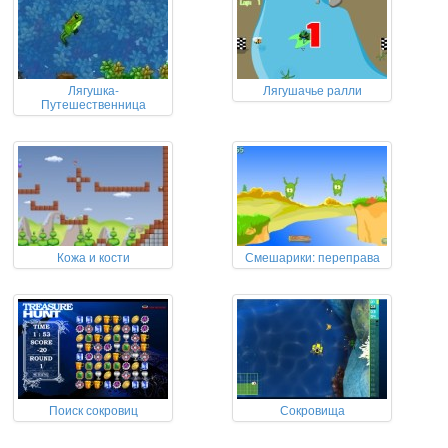
Лягушка-
Лягушачье ралли
Путешественница
Кожа и кости
Смешарики: переправа
Поиск сокровиц
Сокровища