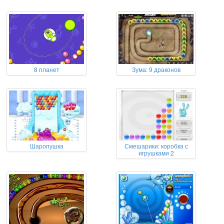
8 планет
Зума: 9 драконов
Шаропушка
Смешарики: коробка с
игрушками 2