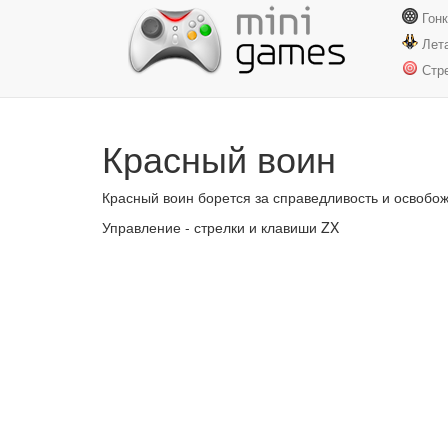
Гон
Лет
Стр
Красный воин
Красный воин борется за справедливость и освобож
Управление - стрелки и клавиши ZX