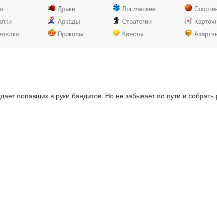
ки
Драки
Логические
Спорти
алки
Аркады
Стратегии
Карточ
елялки
Приколы
Квесты
Азартн
дает попавших в руки бандитов. Но не забывает по пути и собрать