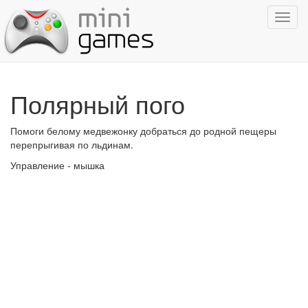
Показ
навиг
Полярный пого
Помоги белому медвежонку добраться до родной пещеры
перепрыгивая по льдинам.
Управление - мышка