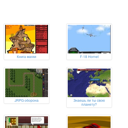
Книга магии
F-18 Hornet
JRPG оборона
Знаешь ли ты свою
планету?