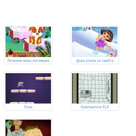
Лечение моих питомцев
Дора упала со скейта
Псих
Submachine FLF