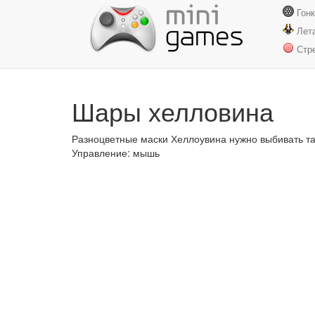
Гон
Лет
Стр
Шары хелловина
Разноцветные маски Хеллоувина нужно выбивать та
Управление: мышь