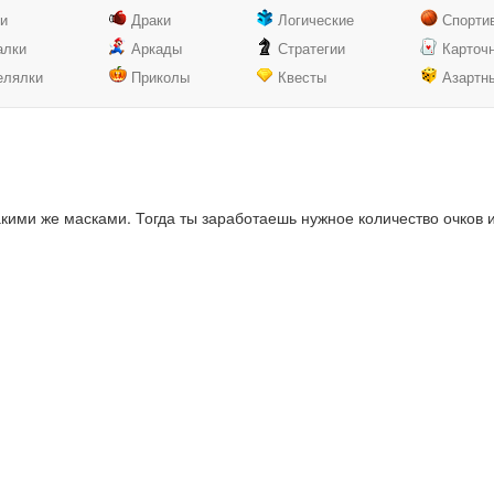
ки
Драки
Логические
Спорти
алки
Аркады
Стратегии
Карточ
елялки
Приколы
Квесты
Азартн
кими же масками. Тогда ты заработаешь нужное количество очков