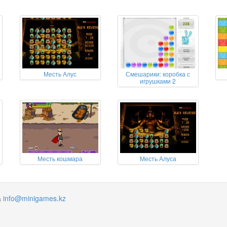
Месть Алус
Смешарики: коробка с
игрушками 2
Месть кошмара
Месть Алуса
а
info@minigames.kz