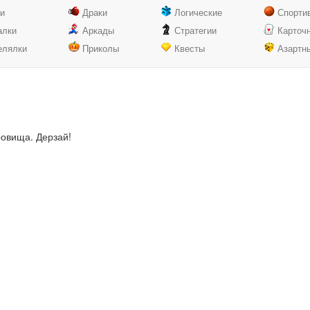
ки
Драки
Логические
Спорти
алки
Аркады
Стратегии
Карточ
елялки
Приколы
Квесты
Азартн
ровища. Дерзай!