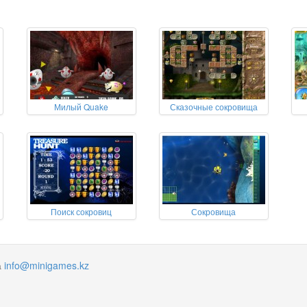
Милый Quake
Сказочные сокровища
Поиск сокровиц
Сокровища
а
info@minigames.kz