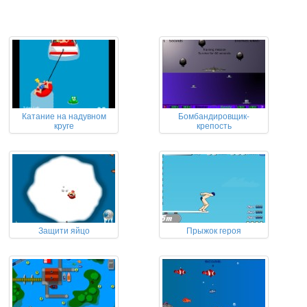
Катание на надувном
Бомбандировщик-
круге
крепость
Защити яйцо
Прыжок героя