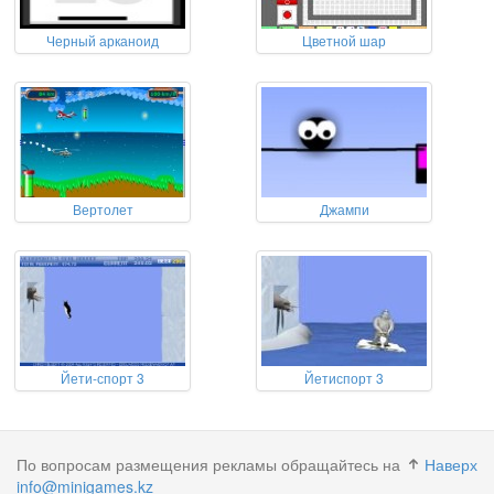
Черный арканоид
Цветной шар
Вертолет
Джампи
Йети-спорт 3
Йетиспорт 3
По вопросам размещения рекламы обращайтесь на
Наверх
info@minigames.kz