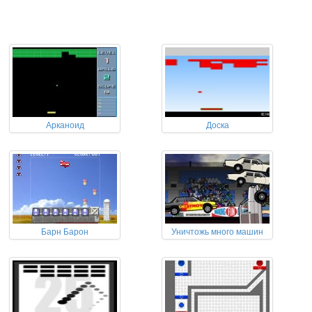
Арканоид
Доска
Барн Барон
Уничтожь много машин