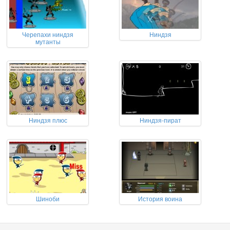
Черепахи ниндзя
Ниндзя
мутанты
Ниндзя плюс
Ниндзя-пират
Шиноби
История воина