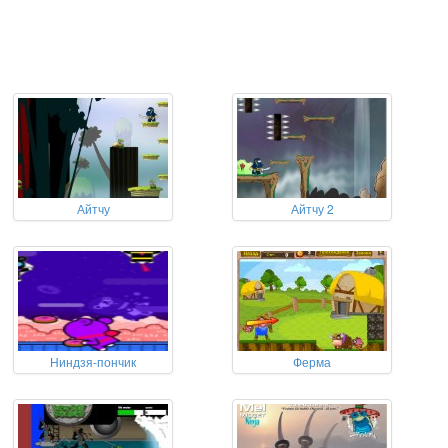
Айтчу
Айтчу 2
Ниндзя-пончик
Ферма