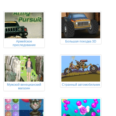
Армейское
Большая поездка 3D
преследование
Мужской венецианский
Странный автомобильчик
магазин